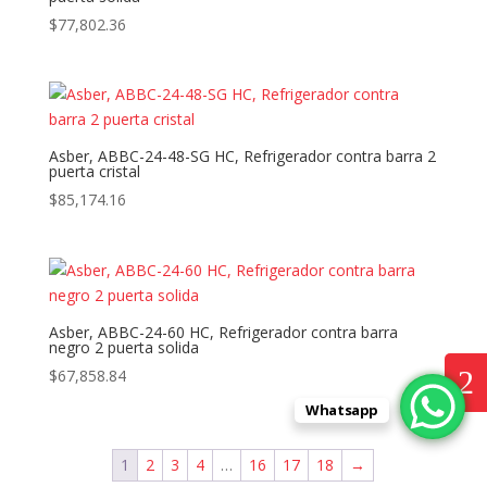
$
77,802.36
Asber, ABBC-24-48-SG HC, Refrigerador contra barra 2
puerta cristal
$
85,174.16
Asber, ABBC-24-60 HC, Refrigerador contra barra
negro 2 puerta solida
$
67,858.84
Whatsapp
1
2
3
4
…
16
17
18
→