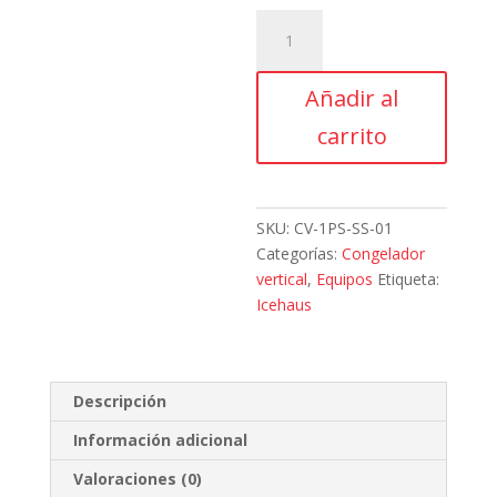
Icehaus,
CV-
1PS-
Añadir al
SS-
01,
carrito
Congelador
1
puerta
solida
SKU:
CV-1PS-SS-01
cantidad
Categorías:
Congelador
vertical
,
Equipos
Etiqueta:
Icehaus
Descripción
Información adicional
Valoraciones (0)