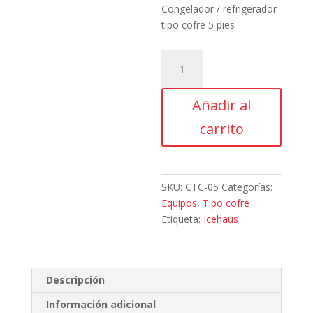
Congelador / refrigerador
tipo cofre 5 pies
Icehaus
C,
CTC-
Añadir al
05,
Congelador
carrito
/
refrigerador
tipo
cofre
SKU:
CTC-05
Categorías:
5
Equipos
,
Tipo cofre
pies
Etiqueta:
Icehaus
cantidad
Descripción
Información adicional