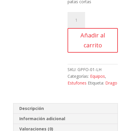
patas cortas
Drago,
GPFO-
01-
Añadir al
LH,
Estufón
carrito
1
sección
LPG,
patas
SKU:
GPFO-01-LH
cortas
Categorías:
Equipos
,
cantidad
Estufones
Etiqueta:
Drago
Descripción
Información adicional
Valoraciones (0)