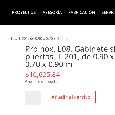
PROYECTOS
ASESORÍA
FABRICACIÓN
SERVIC
in puertas, T-201, de 0.90 x 0.70 x 0.90 m
Proinox, L08, Gabinete s
puertas, T-201, de 0.90 x
0.70 x 0.90 m
$
10,625.84
Gabinete sin puertas
Proinox,
Añadir al carrito
L08,
Gabinete
sin