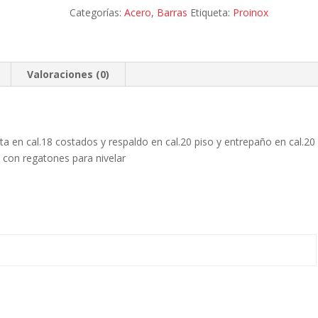
puertas,
Categorías:
Acero
,
Barras
Etiqueta:
Proinox
T-
201,
de
0.90
Valoraciones (0)
x
0.70
x
0.90
ta en cal.18 costados y respaldo en cal.20 piso y entrepaño en cal.20
m
 con regatones para nivelar
cantidad