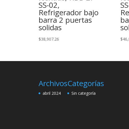
SS-02,
SS
Refrigerador bajo
Re
barra 2 puertas
ba
solidas
so
$
38,907.26
$
46,
Archivos
Categorías
abril 2024
Sin categoría