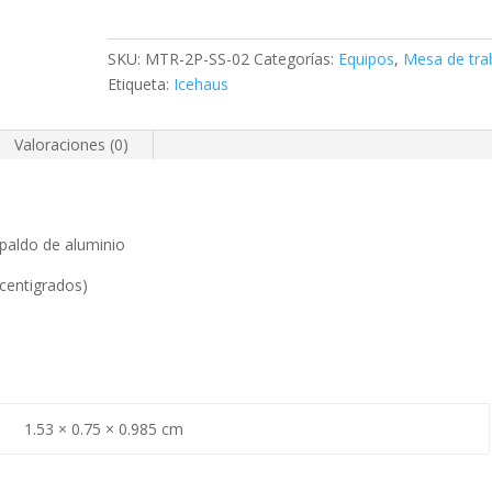
Mesa
de
SKU:
MTR-2P-SS-02
Categorías:
Equipos
,
Mesa de tra
trabajo
Etiqueta:
Icehaus
refrigerada
2
Valoraciones (0)
puertas
cantidad
espaldo de aluminio
centigrados)
1.53 × 0.75 × 0.985 cm