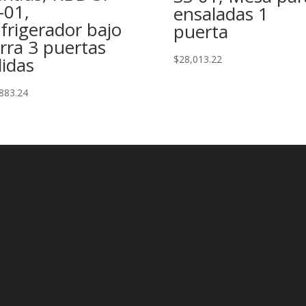
-01,
ensaladas 1
frigerador bajo
puerta
rra 3 puertas
lidas
$
28,013.22
883.24