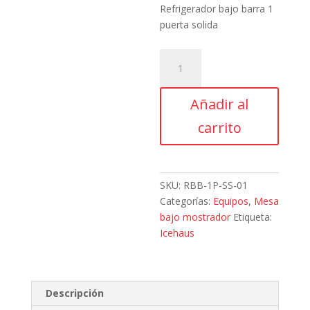
Refrigerador bajo barra 1
puerta solida
Icehaus,
RBB-
1P-
Añadir al
SS-
01,
carrito
Refrigerador
bajo
barra
1
SKU:
RBB-1P-SS-01
puerta
Categorías:
Equipos
,
Mesa
solida
bajo mostrador
Etiqueta:
cantidad
Icehaus
Descripción