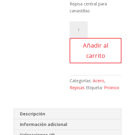
Repisa central para
canastillas
Proinox,
L49,
Repisa
Añadir al
central
para
carrito
canastillas
,
T-
201,
Categorías:
Acero
,
de
Repisas
Etiqueta:
Proinox
0.60
x
0.60
Descripción
x
0.50
Información adicional
m
Valoraciones (0)