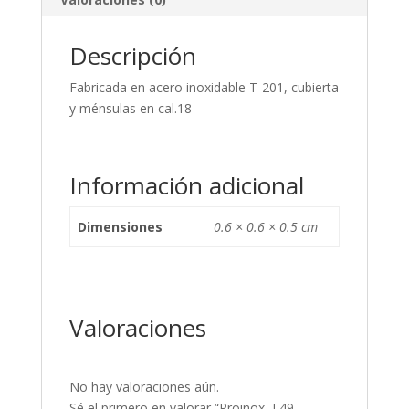
cantidad
Descripción
Fabricada en acero inoxidable T-201, cubierta
y ménsulas en cal.18
Información adicional
Dimensiones
0.6 × 0.6 × 0.5 cm
Valoraciones
No hay valoraciones aún.
Sé el primero en valorar “Proinox, L49,