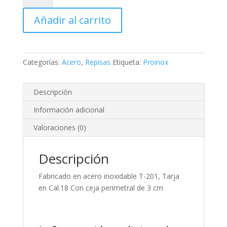
Repisa
Añadir al carrito
central
sencilla
,
T-
Categorías:
Acero
,
Repisas
Etiqueta:
Proinox
201,
de
0.90
Descripción
x
Información adicional
0.40
x
Valoraciones (0)
0.450
m
Descripción
cantidad
Fabricado en acero inoxidable T-201, Tarja
en Cal.18 Con ceja perimetral de 3 cm