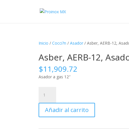
Inicio
/
Cocci?n
/
Asador
/ Asber, AERB-12, Asado
Asber, AERB-12, Asado
$
11,909.72
Asador a gas 12″
Asber,
AERB-
12,
Añadir al carrito
Asador
a
gas