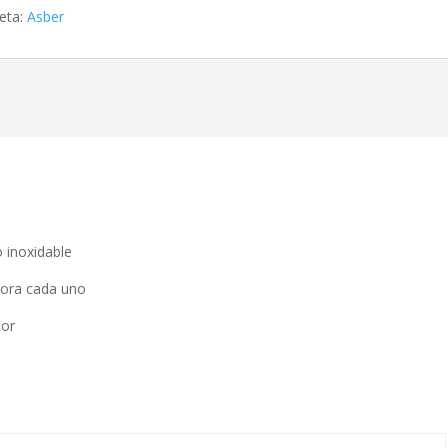
ueta:
Asber
 inoxidable
ora cada uno
dor