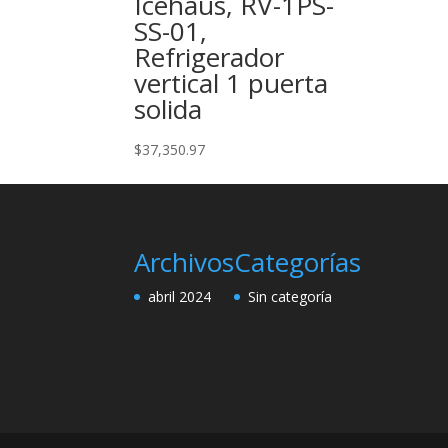
Icehaus, RV-1PS-
SS-01,
Refrigerador
vertical 1 puerta
solida
$
37,350.97
Archivos
Categorías
abril 2024
Sin categoría