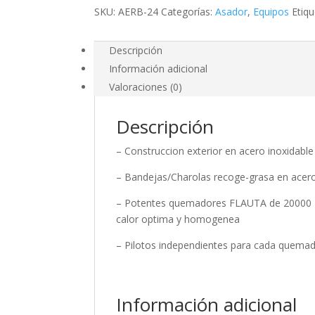
24"
SKU:
AERB-24
Categorías:
Asador
,
Equipos
Etiq
cantidad
Descripción
Información adicional
Valoraciones (0)
Descripción
– Construccion exterior en acero inoxidable
– Bandejas/Charolas recoge-grasa en acero
– Potentes quemadores FLAUTA de 20000 BT
calor optima y homogenea
– Pilotos independientes para cada quema
Información adicional