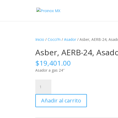
Inicio
/
Cocci?n
/
Asador
/ Asber, AERB-24, Asado
Asber, AERB-24, Asado
$
19,401.00
Asador a gas 24″
Asber,
AERB-
24,
Añadir al carrito
Asador
a
gas