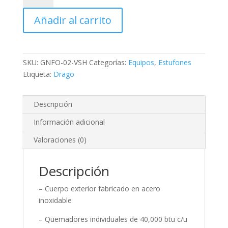
02-
Añadir al carrito
VSH,
Estufón
2
secciones
SKU:
GNFO-02-VSH
Categorías:
Equipos
,
Estufones
vertical
Etiqueta:
Drago
NG,
patas
largas
Descripción
cantidad
Información adicional
Valoraciones (0)
Descripción
– Cuerpo exterior fabricado en acero
inoxidable
– Quemadores individuales de 40,000 btu c/u