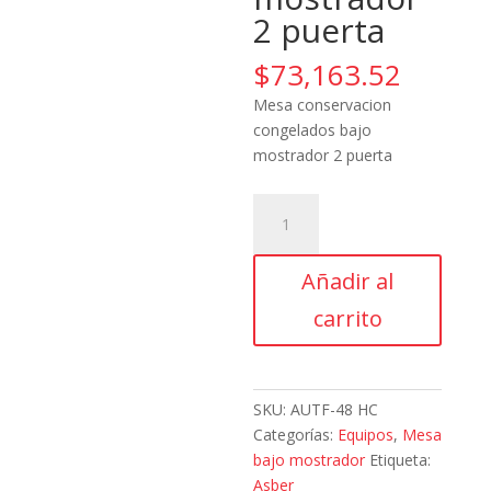
2 puerta
$
73,163.52
Mesa conservacion
congelados bajo
mostrador 2 puerta
Asber,
AUTF-
48
Añadir al
HC,
Mesa
carrito
conservacion
congelados
bajo
mostrador
SKU:
AUTF-48 HC
2
Categorías:
Equipos
,
Mesa
puerta
bajo mostrador
Etiqueta:
cantidad
Asber