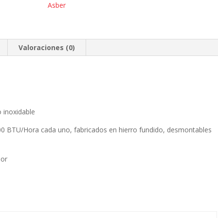
a
Asber
gas
6
quemadores
cantidad
Valoraciones (0)
 inoxidable
 BTU/Hora cada uno, fabricados en hierro fundido, desmontables
dor