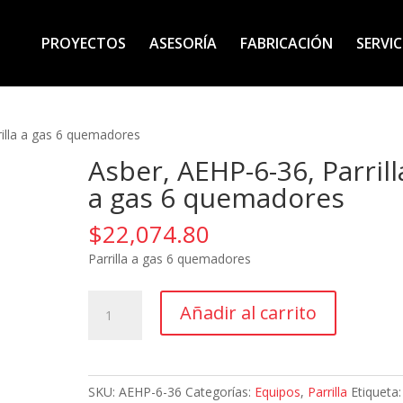
PROYECTOS
ASESORÍA
FABRICACIÓN
SERVIC
rilla a gas 6 quemadores
Asber, AEHP-6-36, Parrill
a gas 6 quemadores
$
22,074.80
Parrilla a gas 6 quemadores
Asber,
Añadir al carrito
AEHP-
6-
36,
Parrilla
SKU:
AEHP-6-36
Categorías:
Equipos
,
Parrilla
Etiqueta: