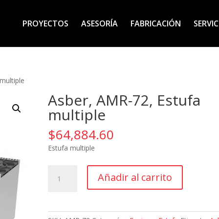
PROYECTOS
ASESORÍA
FABRICACIÓN
SERVIC
multiple
Asber, AMR-72, Estufa
multiple
$
64,884.60
Estufa multiple
Asber,
Añadir al carrito
AMR-
72,
Estufa
multiple