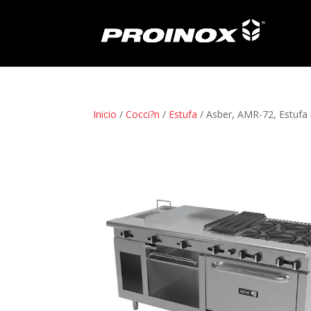
Inicio
/
Cocci?n
/
Estufa
/ Asber, AMR-72, Estufa 