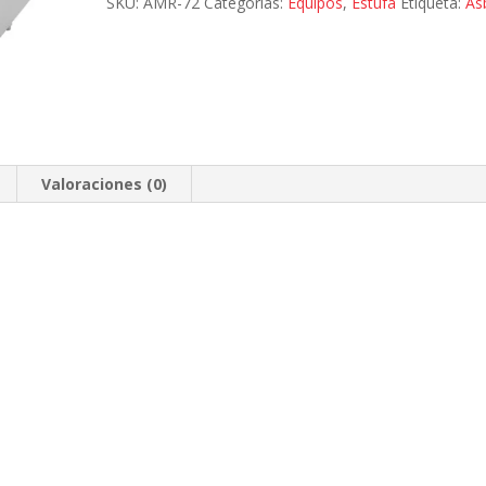
SKU:
AMR-72
Categorías:
Equipos
,
Estufa
Etiqueta:
As
cantidad
Valoraciones (0)