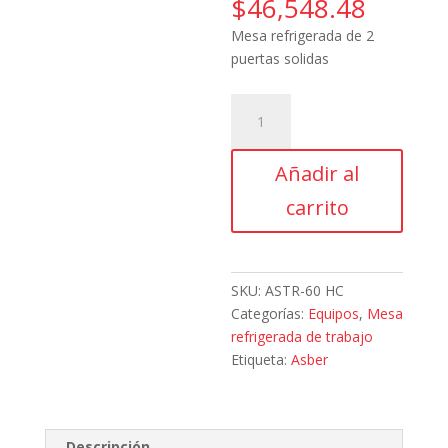
$
46,548.48
Mesa refrigerada de 2
puertas solidas
Asber,
ASTR-
60
Añadir al
HC,
Mesa
carrito
refrigerada
de
2
puertas
SKU:
ASTR-60 HC
solidas
Categorías:
Equipos
,
Mesa
cantidad
refrigerada de trabajo
Etiqueta:
Asber
Descripción