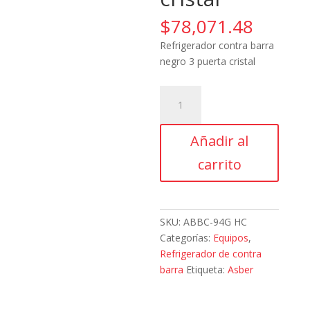
$
78,071.48
Refrigerador contra barra
negro 3 puerta cristal
Asber,
ABBC-
94G
Añadir al
HC,
Refrigerador
carrito
contra
barra
negro
3
SKU:
ABBC-94G HC
puerta
Categorías:
Equipos
,
cristal
Refrigerador de contra
cantidad
barra
Etiqueta:
Asber