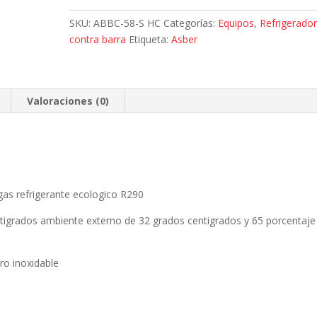
HC,
SKU:
ABBC-58-S HC
Categorías:
Equipos
,
Refrigerador
Refrigerador
contra barra
Etiqueta:
Asber
contra
barra,
2
puerta
Valoraciones (0)
solida
cantidad
 gas refrigerante ecologico R290
ntigrados ambiente externo de 32 grados centigrados y 65 porcentaje
ro inoxidable